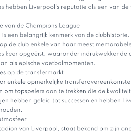
s hebben Liverpool's reputatie als een van de
rie van de Champions League
s is een belangrijk kenmerk van de clubhistori
op de club enkele van haar meest memorabel
zes keer opgeëist, waaronder indrukwekkende o
gaan als epische voetbalmomenten.
ies op de transfermarkt
oor enkele opmerkelijke transferovereenkomsten
om topspelers aan te trekken die de kwalitei
gen hebben geleid tot successen en hebben Li
ehouden.
 atmosfeer
stadion van Liverpool, staat bekend om zijn onge