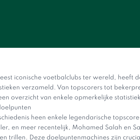
eest iconische voetbalclubs ter wereld, heeft 
stieken verzameld. Van topscorers tot bekerpr
een overzicht van enkele opmerkelijke statistie
doelpunten
schiedenis heen enkele legendarische topscore
wler, en meer recentelijk, Mohamed Salah en S
en trillen. Deze doelpuntenmachines zijn cruci