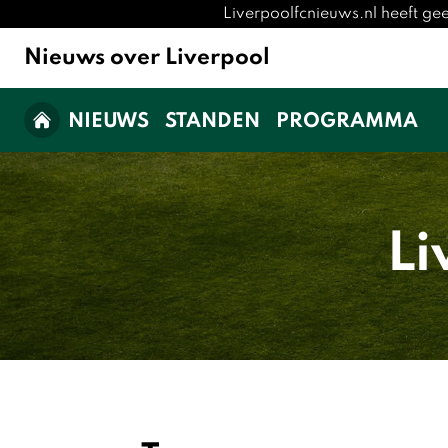
Liverpoolfcnieuws.nl heeft ge
Nieuws over Liverpool
NIEUWS
STANDEN
PROGRAMMA
Li