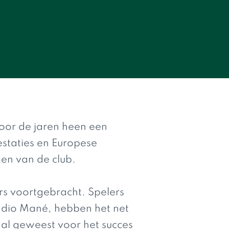
door de jaren heen een
estaties en Europese
ken van de club.
rs voortgebracht. Spelers
adio Mané, hebben het net
aal geweest voor het succes