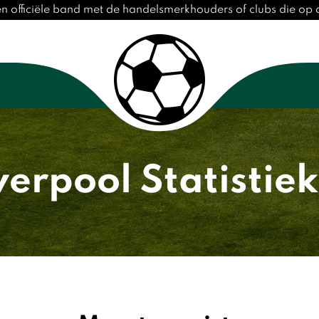
en officiële band met de handelsmerkhouders of clubs die o
verpool Statistie