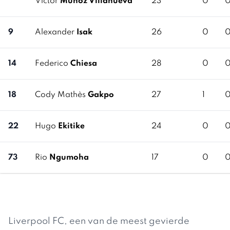
Víctor
Muñoz Villanueva
23
0
9
Alexander
Isak
26
0
14
Federico
Chiesa
28
0
18
Cody Mathès
Gakpo
27
1
22
Hugo
Ekitike
24
0
73
Rio
Ngumoha
17
0
Liverpool FC, een van de meest gevierde