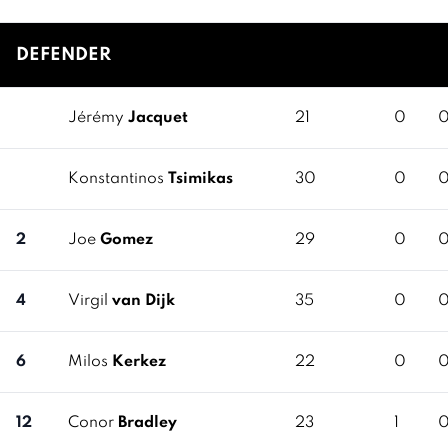
DEFENDER
Jérémy
Jacquet
21
0
Konstantinos
Tsimikas
30
0
2
Joe
Gomez
29
0
4
Virgil
van Dijk
35
0
6
Milos
Kerkez
22
0
12
Conor
Bradley
23
1