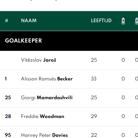
#
NAAM
LEEFTIJD
GOALKEEPER
Vítězslav
Jaroš
25
0
1
Alisson Ramsés
Becker
33
0
25
Giorgi
Mamardashvili
25
0
28
Freddie
Woodman
29
0
95
Harvey Peter
Davies
22
0