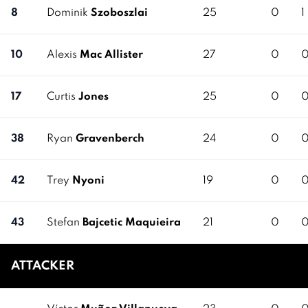
8
Dominik
Szoboszlai
25
0
1
10
Alexis
Mac Allister
27
0
17
Curtis
Jones
25
0
38
Ryan
Gravenberch
24
0
42
Trey
Nyoni
19
0
43
Stefan
Bajcetic Maquieira
21
0
ATTACKER