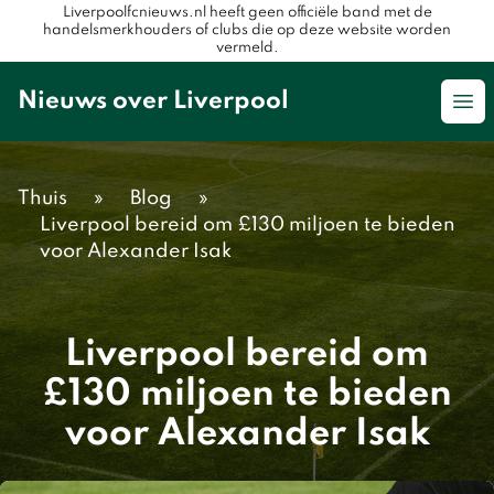
Liverpoolfcnieuws.nl heeft geen officiële band met de
handelsmerkhouders of clubs die op deze website worden
vermeld.
Nieuws over Liverpool
Op
Thuis
»
Blog
»
Liverpool bereid om £130 miljoen te bieden
voor Alexander Isak
Liverpool bereid om
£130 miljoen te bieden
voor Alexander Isak