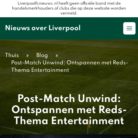
Liverpoolfcnieuws.nl heeft geen officiële band met de
handelsmerkhouders of clubs die op deze website worden
vermeld.
Nieuws over Liverpool
Op
Thuis
»
Blog
»
Post-Match Unwind: Ontspannen met Reds-
Thema Entertainment
Post-Match Unwind:
Ontspannen met Reds-
Thema Entertainment