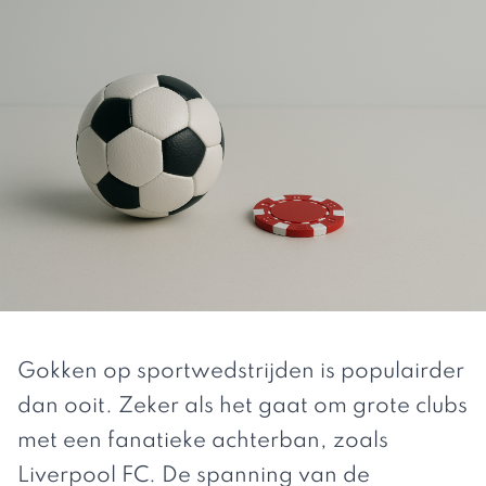
Gokken op sportwedstrijden is populairder
dan ooit. Zeker als het gaat om grote clubs
met een fanatieke achterban, zoals
Liverpool FC. De spanning van de