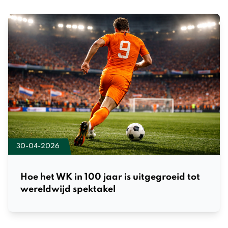
30-04-2026
Hoe het WK in 100 jaar is uitgegroeid tot
wereldwijd spektakel