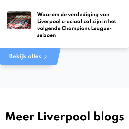
Waarom de verdediging van
Liverpool cruciaal zal zijn in het
volgende Champions League-
seizoen
Bekijk alles
Meer Liverpool blogs