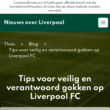
Liverpoolfcnieuws.nl heeft geen officiële band met de
handelsmerkhouders of clubs die op deze website worden
vermeld.
Nieuws over Liverpool
Op
Thuis
»
Blog
»
Tips voor veilig en verantwoord gokken op
Liverpool FC
Tips voor veilig en
verantwoord gokken op
Liverpool FC