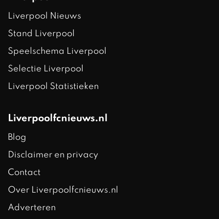
Liverpool Nieuws
Stand Liverpool
Speelschema Liverpool
Selectie Liverpool
Liverpool Statistieken
Liverpoolfcnieuws.nl
Blog
Disclaimer en privacy
Contact
Over Liverpoolfcnieuws.nl
Adverteren