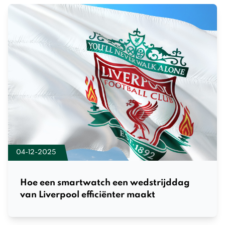
04-12-2025
Hoe een smartwatch een wedstrijddag
van Liverpool efficiënter maakt