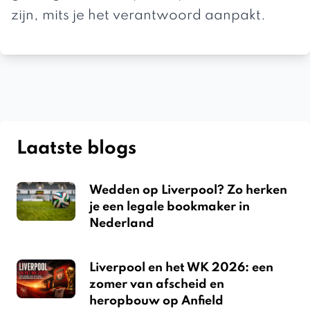
zijn, mits je het verantwoord aanpakt.
Laatste blogs
Wedden op Liverpool? Zo herken
je een legale bookmaker in
Nederland
Liverpool en het WK 2026: een
zomer van afscheid en
heropbouw op Anfield