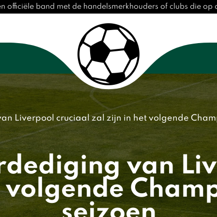
en officiële band met de handelsmerkhouders of clubs die o
n Liverpool cruciaal zal zijn in het volgende Cha
ediging van Liv
het volgende Cham
seizoen