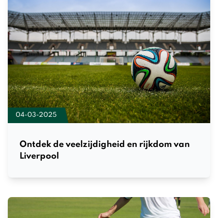
04-03-2025
Ontdek de veelzijdigheid en rijkdom van
Liverpool