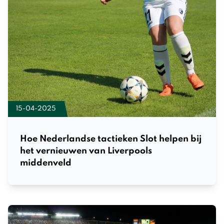
15-04-2025
Hoe Nederlandse tactieken Slot helpen bij
het vernieuwen van Liverpools
middenveld