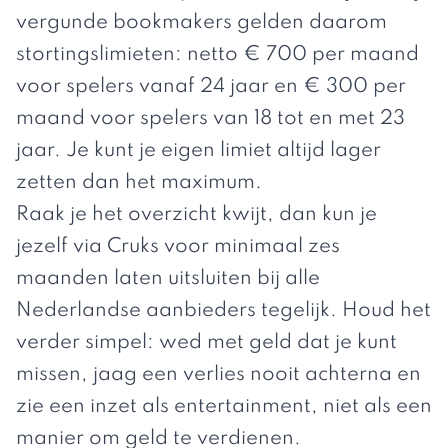
vergunde bookmakers gelden daarom
stortingslimieten: netto € 700 per maand
voor spelers vanaf 24 jaar en € 300 per
maand voor spelers van 18 tot en met 23
jaar. Je kunt je eigen limiet altijd lager
zetten dan het maximum.
Raak je het overzicht kwijt, dan kun je
jezelf via Cruks voor minimaal zes
maanden laten uitsluiten bij alle
Nederlandse aanbieders tegelijk. Houd het
verder simpel: wed met geld dat je kunt
missen, jaag een verlies nooit achterna en
zie een inzet als entertainment, niet als een
manier om geld te verdienen.