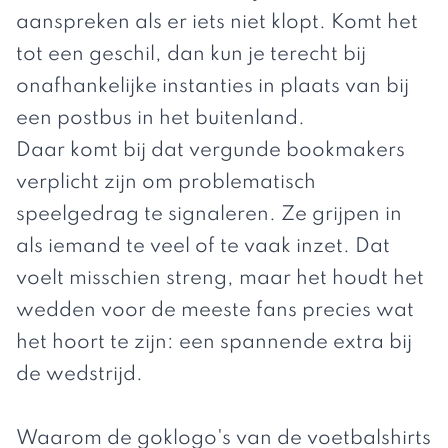
aanspreken als er iets niet klopt. Komt het
tot een geschil, dan kun je terecht bij
onafhankelijke instanties in plaats van bij
een postbus in het buitenland.
Daar komt bij dat vergunde bookmakers
verplicht zijn om problematisch
speelgedrag te signaleren. Ze grijpen in
als iemand te veel of te vaak inzet. Dat
voelt misschien streng, maar het houdt het
wedden voor de meeste fans precies wat
het hoort te zijn: een spannende extra bij
de wedstrijd.
Waarom de goklogo's van de voetbalshirts