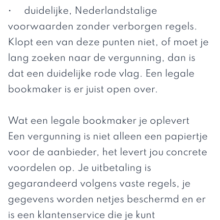
• duidelijke, Nederlandstalige
voorwaarden zonder verborgen regels.
Klopt een van deze punten niet, of moet je
lang zoeken naar de vergunning, dan is
dat een duidelijke rode vlag. Een legale
bookmaker is er juist open over.
Wat een legale bookmaker je oplevert
Een vergunning is niet alleen een papiertje
voor de aanbieder, het levert jou concrete
voordelen op. Je uitbetaling is
gegarandeerd volgens vaste regels, je
gegevens worden netjes beschermd en er
is een klantenservice die je kunt