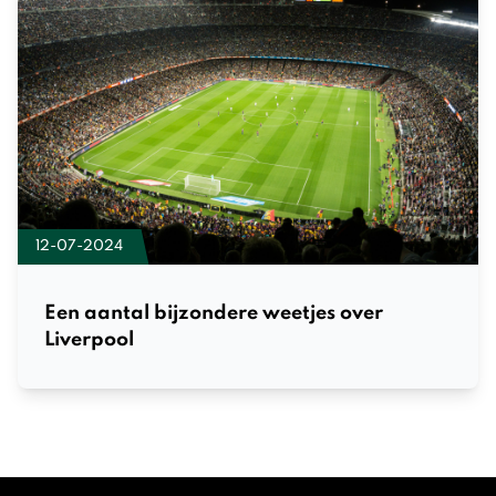
12-07-2024
Een aantal bijzondere weetjes over
Liverpool