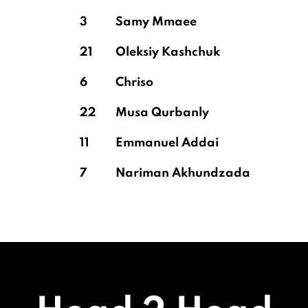
3
Samy Mmaee
21
Oleksiy Kashchuk
6
Chriso
22
Musa Qurbanly
11
Emmanuel Addai
7
Nariman Akhundzada