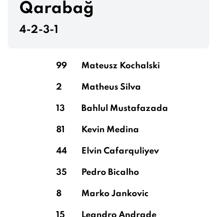
Qarabağ
4-2-3-1
Gravenberch
99
Mateusz Kochalski
2
Matheus Silva
Frimpong
13
Bahlul Mustafazada
81
Kevin Medina
Becker
44
Elvin Cafarquliyev
35
Pedro Bicalho
8
Marko Jankovic
15
Leandro Andrade