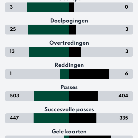
3
0
Doelpogingen
25
3
Overtredingen
13
3
Reddingen
1
6
Passes
503
404
Succesvolle passes
447
335
Gele kaarten