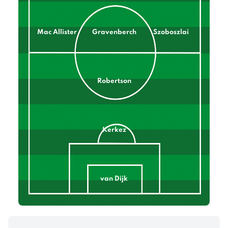
Mac Allister
Gravenberch
Szoboszlai
Robertson
Kerkez
van Dijk
Endo