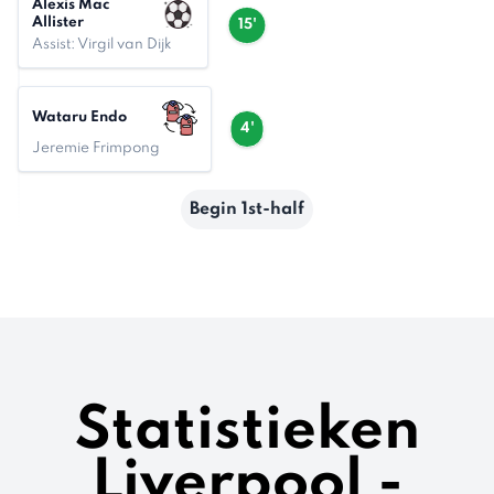
Alexis Mac
Allister
15'
Assist: Virgil van Dijk
Wataru Endo
4'
Jeremie Frimpong
Begin 1st-half
Statistieken
Liverpool -