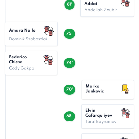
Addai
81'
Abdellah Zoubir
Amara Nallo
75'
Dominik Szoboszlai
Federico
Chiesa
74'
Cody Gakpo
Marko
70'
Jankovic
Elvin
Cafarquliyev
68'
Toral Bayramov