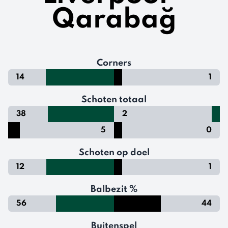
Qarabağ
Corners
14
1
Schoten totaal
38
2
5
0
Schoten op doel
12
1
Balbezit %
56
44
Buitenspel