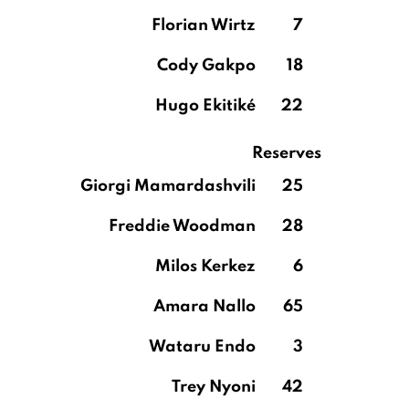
Florian Wirtz
7
Cody Gakpo
18
Hugo Ekitiké
22
Reserves
Giorgi Mamardashvili
25
Freddie Woodman
28
Milos Kerkez
6
Amara Nallo
65
Wataru Endo
3
Trey Nyoni
42