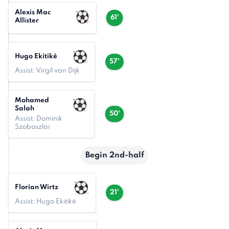
Alexis Mac
61'
Allister
Hugo Ekitiké
57'
Assist: Virgil van Dijk
Mohamed
Salah
50'
Assist: Dominik
Szoboszlai
Begin 2nd-half
Florian Wirtz
21'
Assist: Hugo Ekitiké