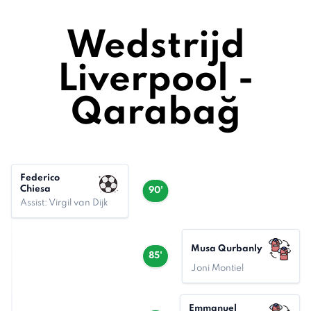
Wedstrijd
Liverpool -
Qarabağ
Federico
Chiesa
90'
Assist: Virgil van Dijk
Musa Qurbanly
85'
Joni Montiel
Emmanuel