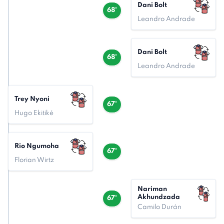
Dani Bolt
68'
Leandro Andrade
Dani Bolt
68'
Leandro Andrade
Trey Nyoni
67'
Hugo Ekitiké
Rio Ngumoha
67'
Florian Wirtz
Nariman
Akhundzada
67'
Camilo Durán