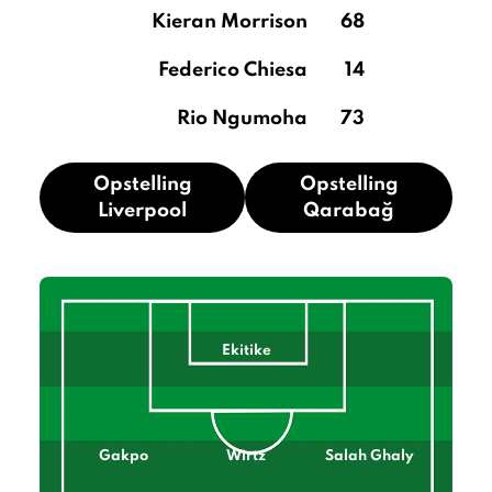
Kieran Morrison
68
Federico Chiesa
14
Rio Ngumoha
73
Opstelling
Opstelling
Liverpool
Qarabağ
Ekitike
Gakpo
Wirtz
Salah Ghaly