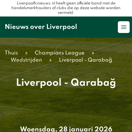
Liverpoolfcnieuws.nl heeft geen officiële band met de
handelsmerkhouders of clubs die op deze website worden
vermeld.
Nieuws over Liverpool
Op
Thuis
»
Champions League
»
Wedstrijden
»
Liverpool - Qarabağ
Liverpool - Qarabağ
Woensdag, 28 januari 2026