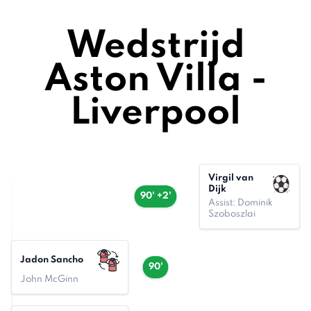
Wedstrijd
Aston Villa -
Liverpool
Virgil van
Dijk
90' +2'
Assist: Dominik
Szoboszlai
Jadon Sancho
90'
John McGinn