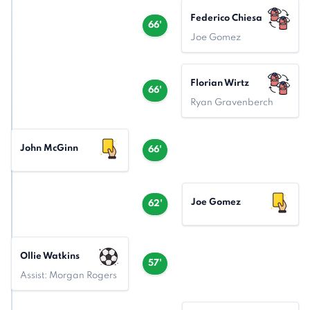
Federico Chiesa
66'
Joe Gomez
Florian Wirtz
66'
Ryan Gravenberch
John McGinn
66'
Joe Gomez
62'
Ollie Watkins
57'
Assist: Morgan Rogers