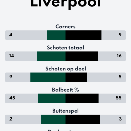
Liverpool
Corners
4
9
Schoten totaal
14
16
Schoten op doel
9
5
Balbezit %
45
55
Buitenspel
2
3