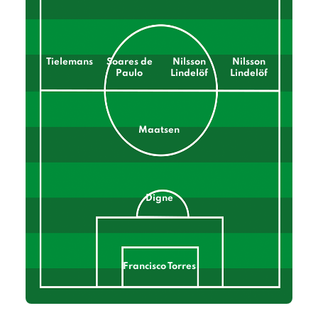
Tielemans
Soares de
Nilsson
Nilsson
Paulo
Lindelöf
Lindelöf
Maatsen
Digne
Francisco Torres