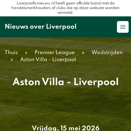
Liverpoolfcnieuws.nl heeft geen officiële band met de
handelsmerkhouders of clubs die op deze website worden
vermeld.
Nieuws over Liverpool
Op
Thuis
»
Premier League
»
Wedstrijden
»
Aston Villa - Liverpool
Aston Villa - Liverpool
Vrijdag, 15 mei 2026