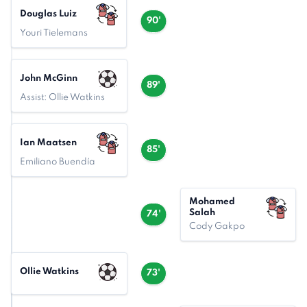
Douglas Luiz
90'
Youri Tielemans
John McGinn
89'
Assist: Ollie Watkins
Ian Maatsen
85'
Emiliano Buendía
Mohamed
Salah
74'
Cody Gakpo
Ollie Watkins
73'