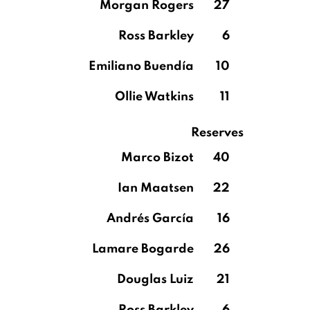
Morgan Rogers
27
Ross Barkley
6
Emiliano Buendía
10
Ollie Watkins
11
Reserves
Marco Bizot
40
Ian Maatsen
22
Andrés García
16
Lamare Bogarde
26
Douglas Luiz
21