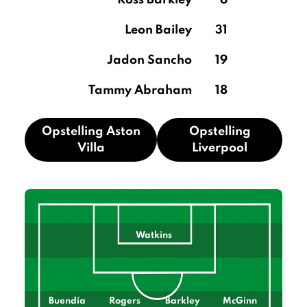
Ross Barkley
6
Leon Bailey
31
Jadon Sancho
19
Tammy Abraham
18
Opstelling Aston
Opstelling
Villa
Liverpool
Watkins
Buendía
Rogers
Barkley
McGinn