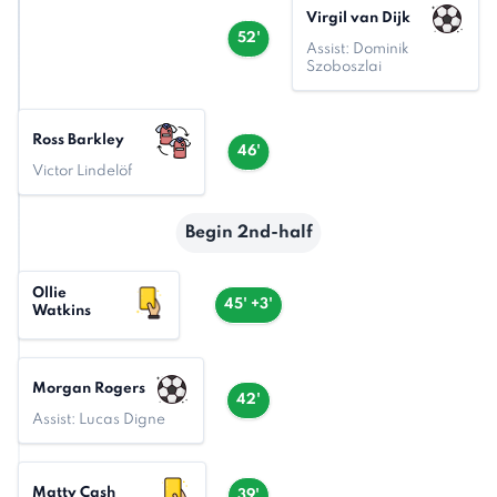
Virgil van Dijk
52'
Assist: Dominik
Szoboszlai
Ross Barkley
46'
Victor Lindelöf
Begin 2nd-half
Ollie
45' +3'
Watkins
Morgan Rogers
42'
Assist: Lucas Digne
Matty Cash
39'