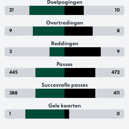
Doelpogingen
21
10
Overtredingen
9
8
Reddingen
3
9
Passes
445
472
Succesvolle passes
388
411
Gele kaarten
1
0