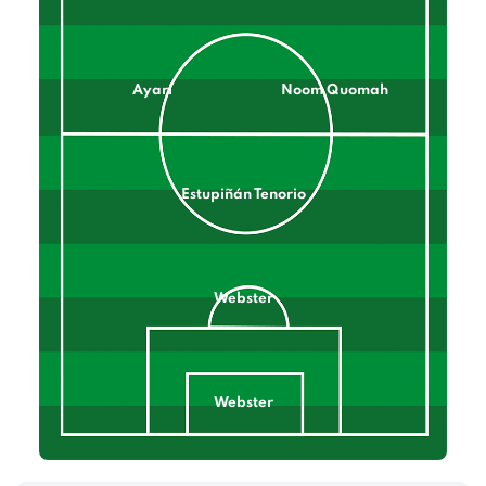
Ayari
Noom Quomah
Estupiñán Tenorio
Webster
Webster