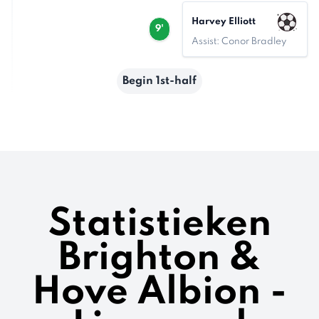
Harvey Elliott
9'
Assist: Conor Bradley
Begin 1st-half
Statistieken
Brighton &
Hove Albion -