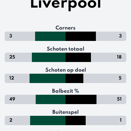
Liverpool
Corners
3
3
Schoten totaal
25
18
Schoten op doel
12
5
Balbezit %
49
51
Buitenspel
2
1