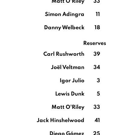
Matt O'Riley
33
Simon Adingra
11
Danny Welbeck
18
Reserves
Carl Rushworth
39
Joël Veltman
34
Igor Julio
3
Lewis Dunk
5
Matt O'Riley
33
Jack Hinshelwood
41
Diego Gómez
25