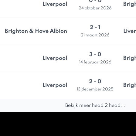
0 - 0
Liverpool
Brig
24 oktober 2026
2 - 1
Brighton & Hove Albion
Live
21 maart 2026
3 - 0
Liverpool
Brig
14 februari 2026
2 - 0
Liverpool
Brig
13 december 2025
Bekijk meer head 2 head...