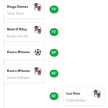
Diego Gómez
74'
Yasin Ayari
Matt O'Riley
73'
Brajan Gruda
Kaoru Mitoma
69'
Kaoru Mitoma
65'
Simon Adingra
Luis Díaz
63'
Cody Gakpo