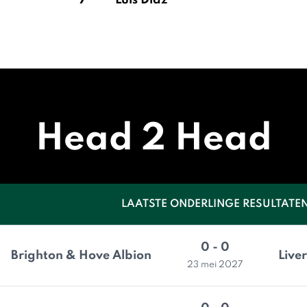
7
Luis Díaz
Head 2 Head
LAATSTE ONDERLINGE RESULTATE
0 - 0
Brighton & Hove Albion
Live
23 mei 2027