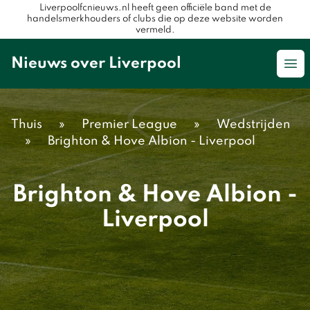
Liverpoolfcnieuws.nl heeft geen officiële band met de
handelsmerkhouders of clubs die op deze website worden
vermeld.
Nieuws over Liverpool
Op
Thuis
»
Premier League
»
Wedstrijden
»
Brighton & Hove Albion - Liverpool
Brighton & Hove Albion -
Liverpool