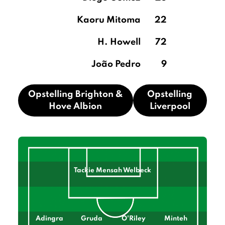
Kaoru Mitoma
22
H. Howell
72
João Pedro
9
Opstelling Brighton &
Opstelling
Hove Albion
Liverpool
Tackie Mensah Welbeck
Adingra
Gruda
O'Riley
Minteh