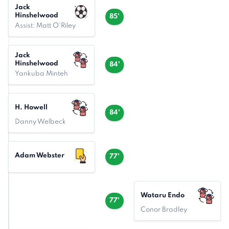
Jack
Hinshelwood
85'
Assist: Matt O'Riley
Jack
Hinshelwood
84'
Yankuba Minteh
H. Howell
84'
Danny Welbeck
Adam Webster
77'
Wataru Endo
77'
Conor Bradley