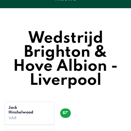
Wedstrijd
Brighton &
Hove Albion -
Liverpool
Jack
Hinshelwood
87'
VAR