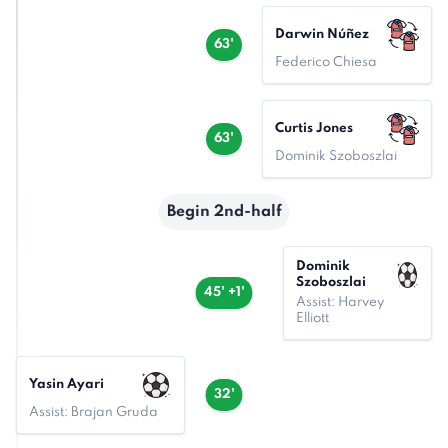
Darwin Núñez
63'
Federico Chiesa
Curtis Jones
63'
Dominik Szoboszlai
Begin 2nd-half
Dominik
Szoboszlai
45' +1'
Assist: Harvey
Elliott
Yasin Ayari
32'
Assist: Brajan Gruda