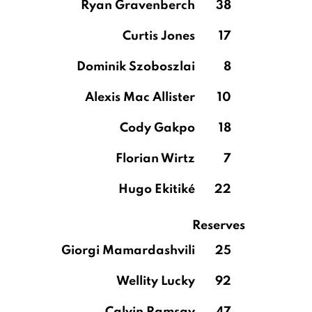
Ryan Gravenberch
38
Curtis Jones
17
Dominik Szoboszlai
8
Alexis Mac Allister
10
Cody Gakpo
18
Florian Wirtz
7
Hugo Ekitiké
22
Reserves
Giorgi Mamardashvili
25
Wellity Lucky
92