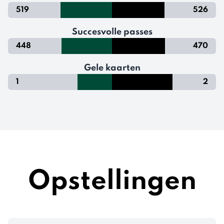
519
526
Succesvolle passes
448
470
Gele kaarten
1
2
Opstellingen