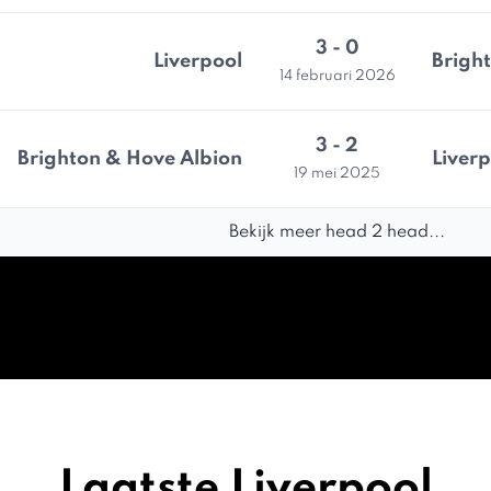
3 - 0
Liverpool
Brigh
14 februari 2026
3 - 2
Brighton & Hove Albion
Liverp
19 mei 2025
Bekijk meer head 2 head...
Laatste Liverpool