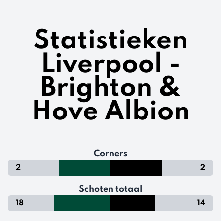
Statistieken
Liverpool -
Brighton &
Hove Albion
Corners
2
2
Schoten totaal
18
14