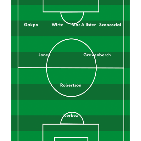
Gakpo
Wirtz
Mac Allister
Szoboszlai
Jones
Gravenberch
Robertson
Kerkez