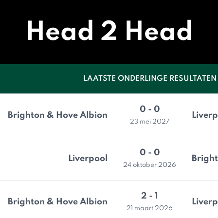
Head 2 Head
LAATSTE ONDERLINGE RESULTATEN
0 - 0
Brighton & Hove Albion
Liverp
23 mei 2027
0 - 0
Liverpool
Brigh
24 oktober 2026
2 - 1
Brighton & Hove Albion
Liverp
21 maart 2026