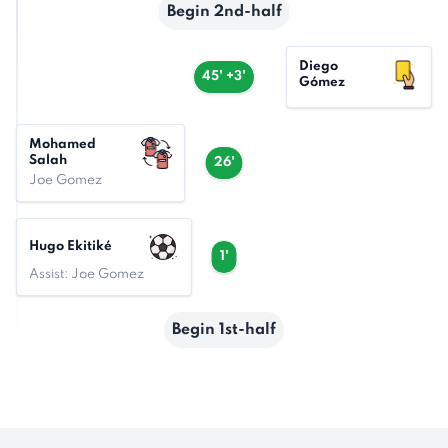
Begin 2nd-half
Diego
45' +3'
Gómez
Mohamed
Salah
26'
Joe Gomez
Hugo Ekitiké
1'
Assist: Joe Gomez
Begin 1st-half