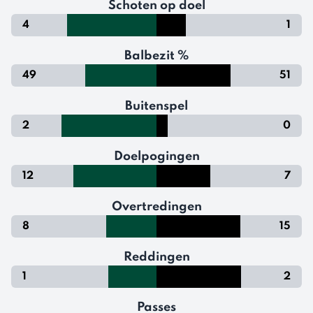
Schoten op doel
4
1
Balbezit %
49
51
Buitenspel
2
0
Doelpogingen
12
7
Overtredingen
8
15
Reddingen
1
2
Passes