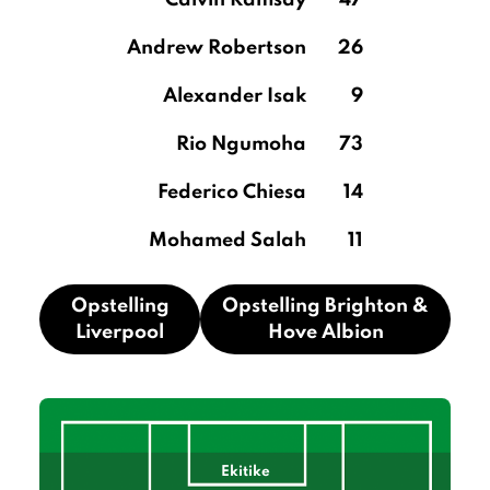
Calvin Ramsay
47
Andrew Robertson
26
Alexander Isak
9
Rio Ngumoha
73
Federico Chiesa
14
Mohamed Salah
11
Opstelling
Opstelling Brighton &
Liverpool
Hove Albion
Ekitike