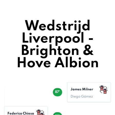
Wedstrijd
Liverpool -
Brighton &
Hove Albion
James Milner
87'
Diego Gómez
Federico Chiesa