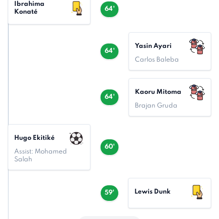
Ibrahima
64'
Konaté
Yasin Ayari
64'
Carlos Baleba
Kaoru Mitoma
64'
Brajan Gruda
Hugo Ekitiké
60'
Assist: Mohamed
Salah
Lewis Dunk
59'