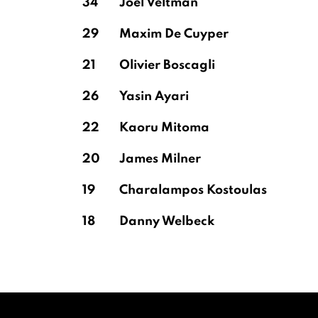
34
Joël Veltman
29
Maxim De Cuyper
21
Olivier Boscagli
26
Yasin Ayari
22
Kaoru Mitoma
20
James Milner
19
Charalampos Kostoulas
18
Danny Welbeck