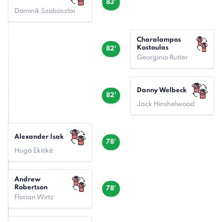
83'
Dominik Szoboszlai
Charalampos
Kostoulas
82'
Georginio Rutter
Danny Welbeck
82'
Jack Hinshelwood
Alexander Isak
78'
Hugo Ekitiké
Andrew
Robertson
78'
Florian Wirtz