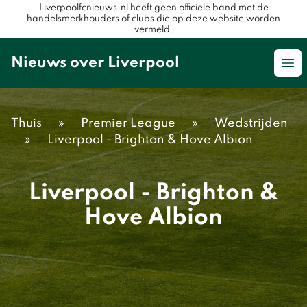
Liverpoolfcnieuws.nl heeft geen officiële band met de
handelsmerkhouders of clubs die op deze website worden
vermeld.
Nieuws over Liverpool
Op
Thuis
»
Premier League
»
Wedstrijden
»
Liverpool - Brighton & Hove Albion
Liverpool - Brighton &
Hove Albion