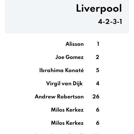
Liverpool
4-2-3-1
Alisson
1
Joe Gomez
2
Ibrahima Konaté
5
Virgil van Dijk
4
Andrew Robertson
26
Milos Kerkez
6
Milos Kerkez
6