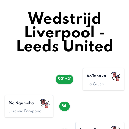
Wedstrijd
Liverpool -
Leeds United
Ao Tanaka
90' +2'
Ilia Gruev
Rio Ngumoha
84'
Jeremie Frimpong