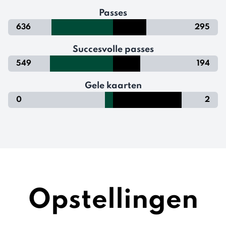
Passes
636
295
Succesvolle passes
549
194
Gele kaarten
0
2
Opstellingen