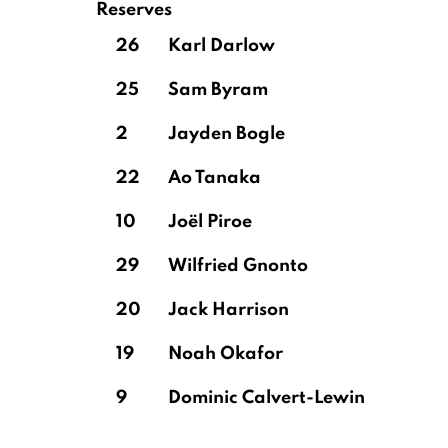
Reserves
26
Karl Darlow
25
Sam Byram
2
Jayden Bogle
22
Ao Tanaka
10
Joël Piroe
29
Wilfried Gnonto
20
Jack Harrison
19
Noah Okafor
9
Dominic Calvert-Lewin