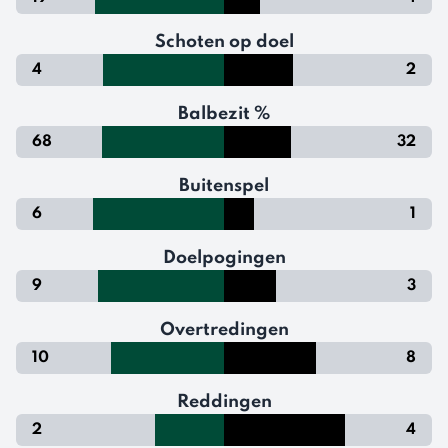
Schoten op doel
4
2
Balbezit %
68
32
Buitenspel
6
1
Doelpogingen
9
3
Overtredingen
10
8
Reddingen
2
4