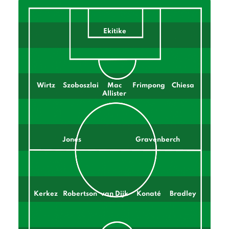
Ekitike
Wirtz
Szoboszlai
Mac
Frimpong
Chiesa
Allister
Jones
Gravenberch
Kerkez
Robertson
van Dijk
Konaté
Bradley