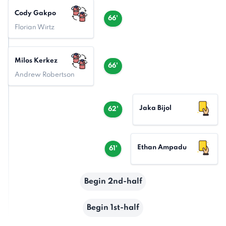
Cody Gakpo
66'
Florian Wirtz
Milos Kerkez
66'
Andrew Robertson
Jaka Bijol
62'
Ethan Ampadu
61'
Begin 2nd-half
Begin 1st-half