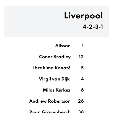
Liverpool
4-2-3-1
Alisson
1
Conor Bradley
12
Ibrahima Konaté
5
Virgil van Dijk
4
Milos Kerkez
6
Andrew Robertson
26
Ryan Gravenberch
38