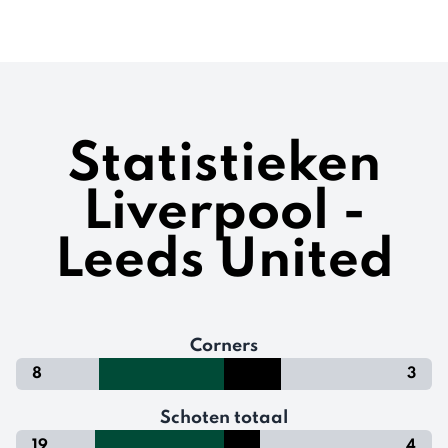
Statistieken
Liverpool -
Leeds United
Corners
8
3
Schoten totaal
19
4