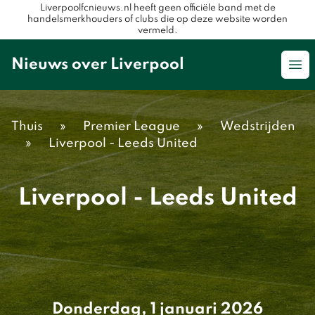
Liverpoolfcnieuws.nl heeft geen officiële band met de
handelsmerkhouders of clubs die op deze website worden
vermeld.
Nieuws over Liverpool
Op
Thuis
»
Premier League
»
Wedstrijden
»
Liverpool - Leeds United
Liverpool - Leeds United
Donderdag, 1 januari 2026