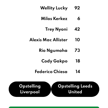
Wellity Lucky
92
Milos Kerkez
6
Trey Nyoni
42
Alexis Mac Allister
10
Rio Ngumoha
73
Cody Gakpo
18
Federico Chiesa
14
Opstelling
Opstelling Leeds
Liverpool
United