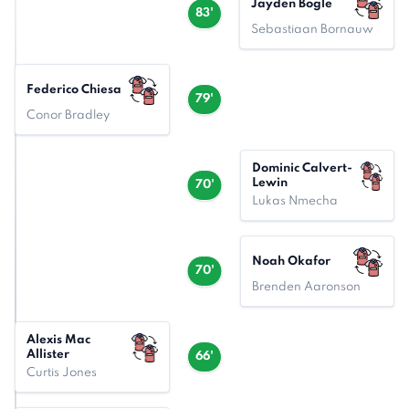
Jayden Bogle
83'
Sebastiaan Bornauw
Federico Chiesa
79'
Conor Bradley
Dominic Calvert-
Lewin
70'
Lukas Nmecha
Noah Okafor
70'
Brenden Aaronson
Alexis Mac
Allister
66'
Curtis Jones