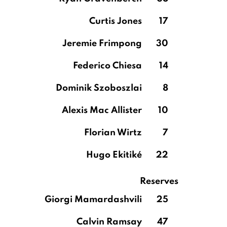
Curtis Jones
17
Jeremie Frimpong
30
Federico Chiesa
14
Dominik Szoboszlai
8
Alexis Mac Allister
10
Florian Wirtz
7
Hugo Ekitiké
22
Reserves
Giorgi Mamardashvili
25
Calvin Ramsay
47