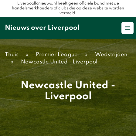
Liverpoolfcnieuws.nl heeft geen officiële band met de
handelsmerkhouders of clubs die op deze website worden
vermeld.
Nieuws over Liverpool
Op
Thuis
»
Premier League
»
Wedstrijden
»
Newcastle United - Liverpool
Newcastle United -
Liverpool