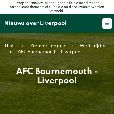
Liverpoolfcnieuws.nl heeft geen officiële band met de
handelsmerkhouders of clubs die op deze website worden
vermeld.
Nieuws over Liverpool
Op
Thuis
»
Premier League
»
Wedstrijden
»
AFC Bournemouth - Liverpool
AFC Bournemouth -
Liverpool